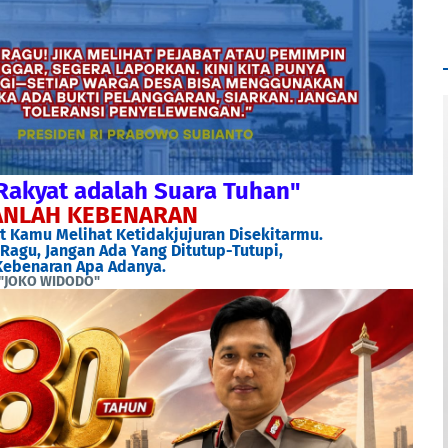
Rakyat adalah Suara Tuhan"
NLAH KEBENARAN
 Kamu Melihat Ketidakjujuran Disekitarmu.
Ragu, Jangan Ada Yang Ditutup-Tutupi,
ebenaran Apa Adanya.
"JOKO WIDODO"