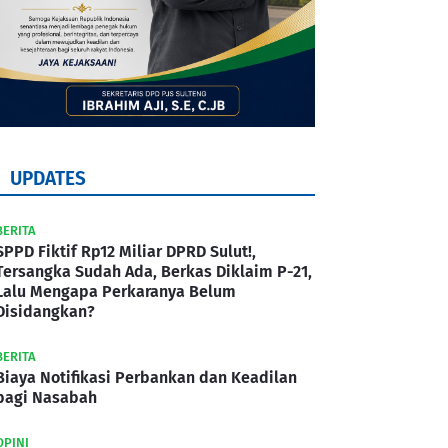
UPDATES
BERITA
SPPD Fiktif Rp12 Miliar DPRD Sulut!,
Tersangka Sudah Ada, Berkas Diklaim P-21,
Lalu Mengapa Perkaranya Belum
Disidangkan?
BERITA
Biaya Notifikasi Perbankan dan Keadilan
bagi Nasabah
OPINI