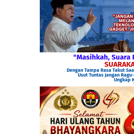
"Masihkah, Suara 
SUARAKA
Dengan Tampa Rasa Takut Saat
Usut Tuntas Jangan Ragu-
Ungkap K