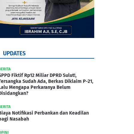
UPDATES
BERITA
SPPD Fiktif Rp12 Miliar DPRD Sulut!,
Tersangka Sudah Ada, Berkas Diklaim P-21,
Lalu Mengapa Perkaranya Belum
Disidangkan?
BERITA
Biaya Notifikasi Perbankan dan Keadilan
bagi Nasabah
OPINI