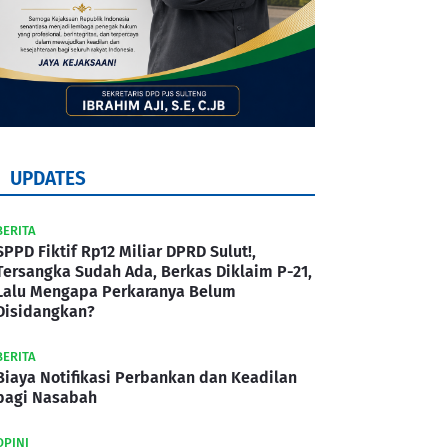
UPDATES
BERITA
SPPD Fiktif Rp12 Miliar DPRD Sulut!,
Tersangka Sudah Ada, Berkas Diklaim P-21,
Lalu Mengapa Perkaranya Belum
Disidangkan?
BERITA
Biaya Notifikasi Perbankan dan Keadilan
bagi Nasabah
OPINI