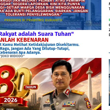
Rakyat adalah Suara Tuhan"
NLAH KEBENARAN
 Kamu Melihat Ketidakjujuran Disekitarmu.
Ragu, Jangan Ada Yang Ditutup-Tutupi,
ebenaran Apa Adanya.
"JOKO WIDODO"