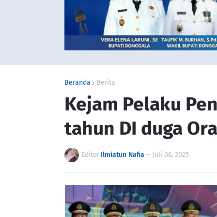
Beranda
Berita
Kejam Pelaku Pen
tahun DI duga Or
Editor
Ilmiatun Nafia
—
Juli 06, 2025