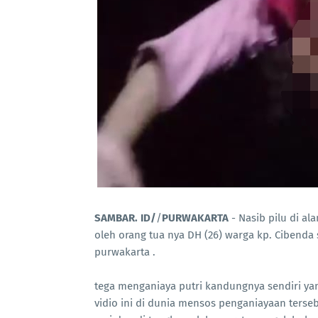
SAMBAR. ID/
/
PURWAKARTA
- Nasib pilu di a
oleh orang tua nya DH (26) warga kp. Cibenda s
purwakarta .
tega menganiaya putri kandungnya sendiri ya
vidio ini di dunia mensos penganiayaan terse