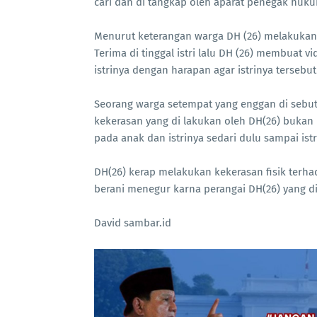
cari dan di tangkap oleh aparat penegak huk
Menurut keterangan warga DH (26) melakukan ha
Terima di tinggal istri lalu DH (26) membuat 
istrinya dengan harapan agar istrinya tersebut
Seorang warga setempat yang enggan di seb
kekerasan yang di lakukan oleh DH(26) bukan h
pada anak dan istrinya sedari dulu sampai ist
DH(26) kerap melakukan kekerasan fisik terha
berani menegur karna perangai DH(26) yang di
David sambar.id