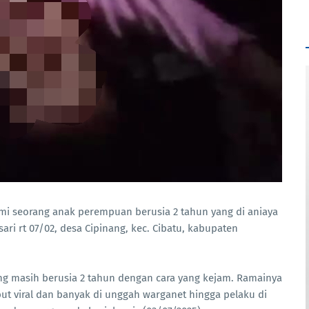
lami seorang anak perempuan berusia 2 tahun yang di aniaya
ari rt 07/02, desa Cipinang, kec. Cibatu, kabupaten
ng masih berusia 2 tahun dengan cara yang kejam. Ramainya
but viral dan banyak di unggah warganet hingga pelaku di