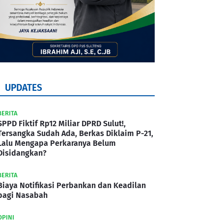
UPDATES
BERITA
SPPD Fiktif Rp12 Miliar DPRD Sulut!,
Tersangka Sudah Ada, Berkas Diklaim P-21,
Lalu Mengapa Perkaranya Belum
Disidangkan?
BERITA
Biaya Notifikasi Perbankan dan Keadilan
bagi Nasabah
OPINI