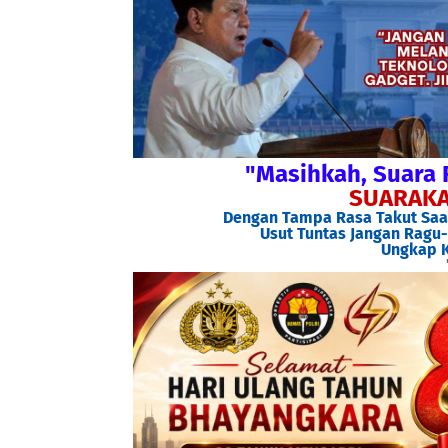
"Masihkah, Suara 
SUARAKA
Dengan Tampa Rasa Takut Saat
Usut Tuntas Jangan Ragu-
Ungkap K