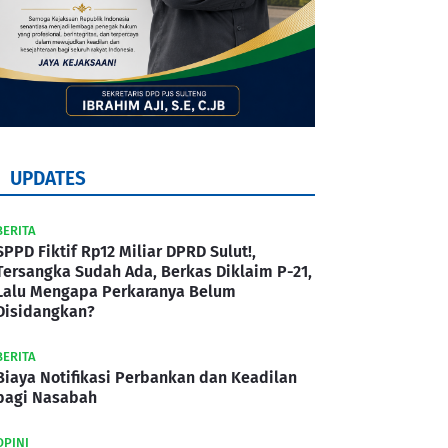
UPDATES
BERITA
SPPD Fiktif Rp12 Miliar DPRD Sulut!,
Tersangka Sudah Ada, Berkas Diklaim P-21,
Lalu Mengapa Perkaranya Belum
Disidangkan?
BERITA
Biaya Notifikasi Perbankan dan Keadilan
bagi Nasabah
OPINI