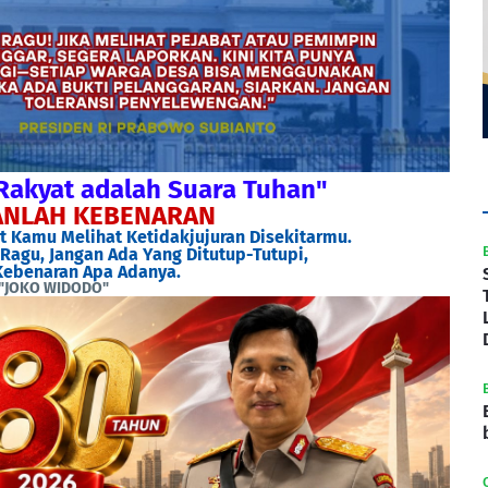
Rakyat adalah Suara Tuhan"
NLAH KEBENARAN
 Kamu Melihat Ketidakjujuran Disekitarmu.
Ragu, Jangan Ada Yang Ditutup-Tutupi,
ebenaran Apa Adanya.
"JOKO WIDODO"