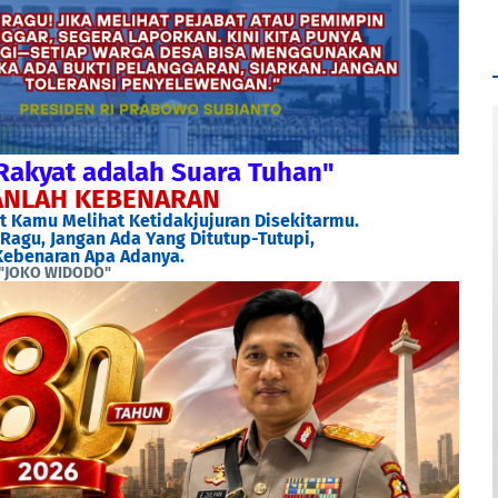
Rakyat adalah Suara Tuhan"
NLAH KEBENARAN
 Kamu Melihat Ketidakjujuran Disekitarmu.
Ragu, Jangan Ada Yang Ditutup-Tutupi,
ebenaran Apa Adanya.
"JOKO WIDODO"