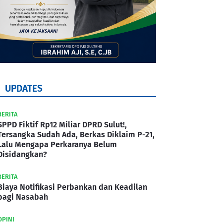
UPDATES
BERITA
SPPD Fiktif Rp12 Miliar DPRD Sulut!,
Tersangka Sudah Ada, Berkas Diklaim P-21,
Lalu Mengapa Perkaranya Belum
Disidangkan?
BERITA
Biaya Notifikasi Perbankan dan Keadilan
bagi Nasabah
OPINI