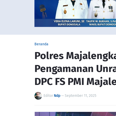
Beranda
Polres Majalengk
Pengamanan Unra
DPC FS PMI Majal
Editor
Ndp
—
September 11, 2025