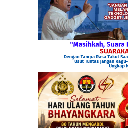
"Masihkah, Suara 
SUARAKA
Dengan Tampa Rasa Takut Saat
Usut Tuntas Jangan Ragu-
Ungkap K