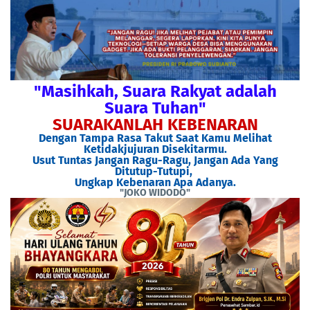
"Masihkah, Suara Rakyat adalah
Suara Tuhan"
SUARAKANLAH KEBENARAN
Dengan Tampa Rasa Takut Saat Kamu Melihat
Ketidakjujuran Disekitarmu.
Usut Tuntas Jangan Ragu-Ragu, Jangan Ada Yang
Ditutup-Tutupi,
Ungkap Kebenaran Apa Adanya.
"JOKO WIDODO"