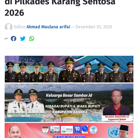
di Pilkades Karang Sentosa
2026
Editor
Ahmad Maulana arifai
—
Desember 01, 2025