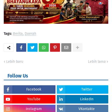
Tags:
Berita
Daerah
Lebih baru
Lebih lama
Follow Us
Facebook
Twitter
YouTube
LinkedIn
Instagram
VKontakte