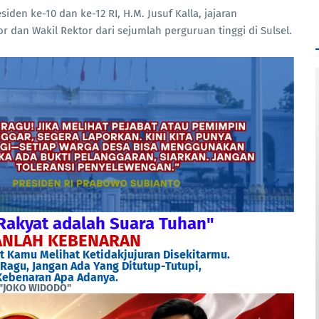
den ke-10 dan ke-12 RI, H.M. Jusuf Kalla, jajaran
or dan Wakil Rektor dari sejumlah perguruan tinggi di Sulsel.
Rakyat adalah Suara Tuhan"
NLAH KEBENARAN
 Kamu Melihat Ketidakjujuran Disekitarmu.
Ragu, Jangan Ada Yang Ditutup-Tutupi,
ebenaran Apa Adanya.
"JOKO WIDODO"