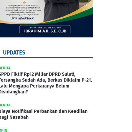
UPDATES
BERITA
SPPD Fiktif Rp12 Miliar DPRD Sulut!,
Tersangka Sudah Ada, Berkas Diklaim P-21,
Lalu Mengapa Perkaranya Belum
Disidangkan?
BERITA
Biaya Notifikasi Perbankan dan Keadilan
bagi Nasabah
OPINI