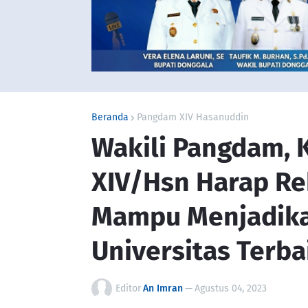
Beranda
Pangdam XIV Hasanuddin
Wakili Pangdam, 
XIV/Hsn Harap Re
Mampu Menjadika
Universitas Terba
Editor
An Imran
—
Agustus 04, 2023