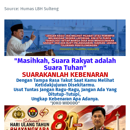
Source: Humas LBH Sulteng
"Masihkah, Suara Rakyat adalah
Suara Tuhan"
SUARAKANLAH KEBENARAN
Dengan Tampa Rasa Takut Saat Kamu Melihat
Ketidakjujuran Disekitarmu.
Usut Tuntas Jangan Ragu-Ragu, Jangan Ada Yang
Ditutup-Tutupi,
Ungkap Kebenaran Apa Adanya.
"JOKO WIDODO"