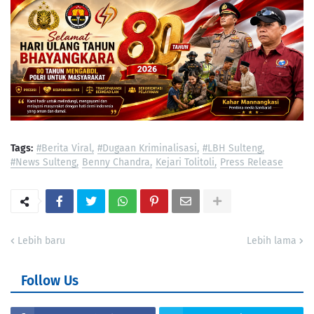
Tags:
#Berita Viral
#Dugaan Kriminalisasi
#LBH Sulteng
#News Sulteng
Benny Chandra
Kejari Tolitoli
Press Release
Lebih baru
Lebih lama
Follow Us