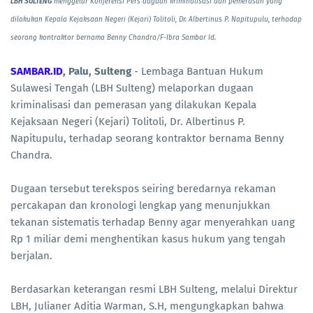
LBH SULTENG
menggelar Konferensi Pers dugaan kriminalisasi dan pemerasan yang
dilakukan Kepala Kejaksaan Negeri (Kejari) Tolitoli, Dr. Albertinus P. Napitupulu, terhadap
seorang kontraktor bernama Benny Chandra/F-Ibra Sambar Id.
SAMBAR.ID
, Palu, Sulteng
- Lembaga Bantuan Hukum
Sulawesi Tengah (LBH Sulteng) melaporkan dugaan
kriminalisasi dan pemerasan yang dilakukan Kepala
Kejaksaan Negeri (Kejari) Tolitoli, Dr. Albertinus P.
Napitupulu, terhadap seorang kontraktor bernama Benny
Chandra.
Dugaan tersebut terekspos seiring beredarnya rekaman
percakapan dan kronologi lengkap yang menunjukkan
tekanan sistematis terhadap Benny agar menyerahkan uang
Rp 1 miliar demi menghentikan kasus hukum yang tengah
berjalan.
Berdasarkan keterangan resmi LBH Sulteng, melalui Direktur
LBH, Julianer Aditia Warman, S.H, mengungkapkan bahwa