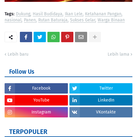
Tags:
Dukung
Hasil Budidaya
Ikan Lele
Ketahanan Pangan
nasional
Panen
Rutan Baturaja
Sukses Gelar
Warga Binaan
Lebih baru
Lebih lama
Follow Us
Facebook
Twitter
YouTube
LinkedIn
Instagram
VKontakte
TERPOPULER