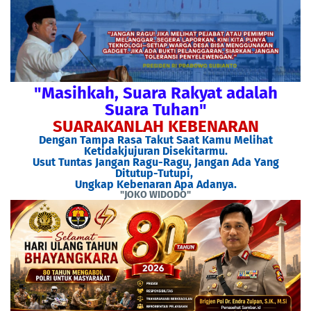
"Masihkah, Suara Rakyat adalah
Suara Tuhan"
SUARAKANLAH KEBENARAN
Dengan Tampa Rasa Takut Saat Kamu Melihat
Ketidakjujuran Disekitarmu.
Usut Tuntas Jangan Ragu-Ragu, Jangan Ada Yang
Ditutup-Tutupi,
Ungkap Kebenaran Apa Adanya.
"JOKO WIDODO"