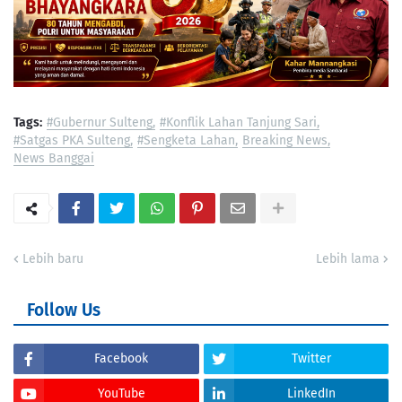
Tags:
#Gubernur Sulteng
#Konflik Lahan Tanjung Sari
#Satgas PKA Sulteng
#Sengketa Lahan
Breaking News
News Banggai
Lebih baru
Lebih lama
Follow Us
Facebook
Twitter
YouTube
LinkedIn