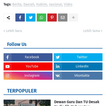
Tags:
Berita
Daerah
Hukrim
nasional
Video
Lebih baru
Lebih lama
Follow Us
Facebook
Twitter
YouTube
LinkedIn
Instagram
VKontakte
TERPOPULER
Dewan Guru Dan TU Desak