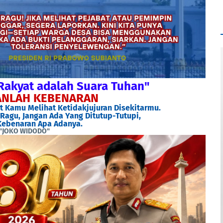
Rakyat adalah Suara Tuhan"
NLAH KEBENARAN
 Kamu Melihat Ketidakjujuran Disekitarmu.
Ragu, Jangan Ada Yang Ditutup-Tutupi,
ebenaran Apa Adanya.
"JOKO WIDODO"