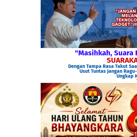
"Masihkah, Suara 
SUARAKA
Dengan Tampa Rasa Takut Saat
Usut Tuntas Jangan Ragu-
Ungkap K