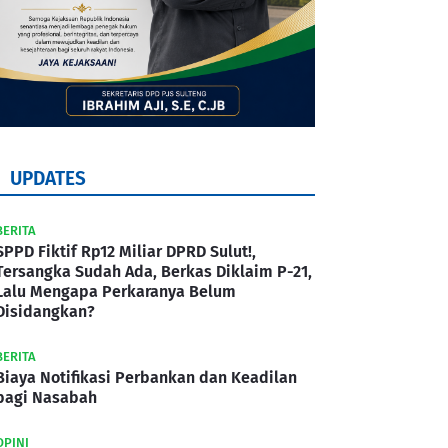
UPDATES
BERITA
SPPD Fiktif Rp12 Miliar DPRD Sulut!,
Tersangka Sudah Ada, Berkas Diklaim P-21,
Lalu Mengapa Perkaranya Belum
Disidangkan?
BERITA
Biaya Notifikasi Perbankan dan Keadilan
bagi Nasabah
OPINI