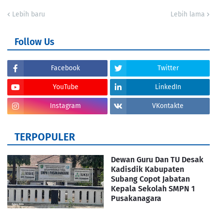
Lebih baru
Lebih lama
Follow Us
Facebook
Twitter
YouTube
LinkedIn
Instagram
VKontakte
TERPOPULER
Dewan Guru Dan TU Desak
Kadisdik Kabupaten
Subang Copot Jabatan
Kepala Sekolah SMPN 1
Pusakanagara