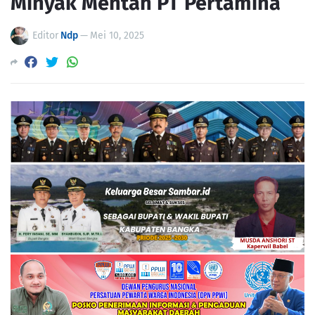
Minyak Mentah PT Pertamina
Editor
Ndp
—
Mei 10, 2025